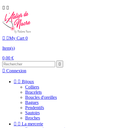




My Cart
0
Item(s)
0,00 €


Connexion


Bijoux
Colliers
Bracelets
Boucles d'oreilles
Bagues
Pendentifs
Sautoirs
Broches


La mercerie