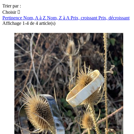
Trier par :
Choisir

Pertinence
Nom, A à Z
Nom, Z à A
Prix, croissant
Prix, décroissant
Affichage 1-4 de 4 article(s)