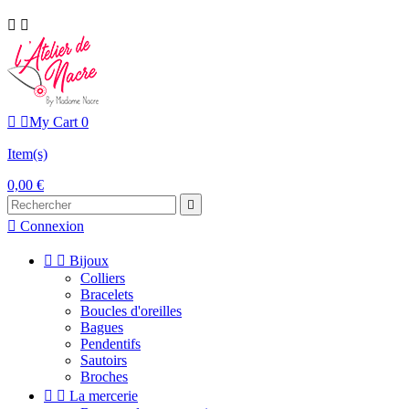




My Cart
0
Item(s)
0,00 €


Connexion


Bijoux
Colliers
Bracelets
Boucles d'oreilles
Bagues
Pendentifs
Sautoirs
Broches


La mercerie