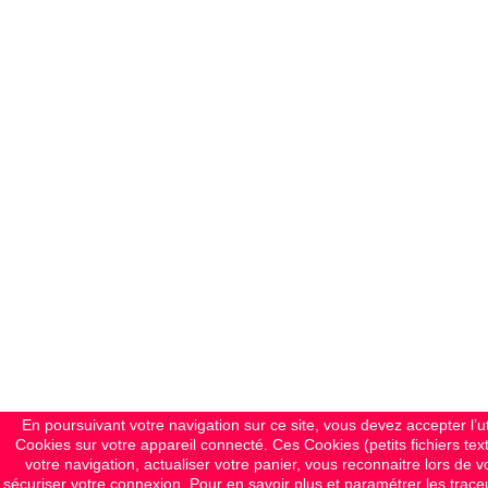
En poursuivant votre navigation sur ce site, vous devez accepter l’util
Cookies sur votre appareil connecté. Ces Cookies (petits fichiers tex
votre navigation, actualiser votre panier, vous reconnaitre lors de vo
sécuriser votre connexion. Pour en savoir plus et paramétrer les traceur