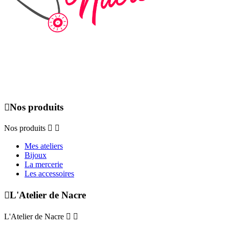
Du lundi au dimanche de 09h00 à 19h00, uniquement sur rendez-
vous.

Nos produits
Nos produits


Mes ateliers
Bijoux
La mercerie
Les accessoires

L'Atelier de Nacre
L'Atelier de Nacre

