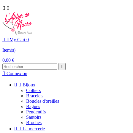




My Cart
0
Item(s)
0,00 €


Connexion


Bijoux
Colliers
Bracelets
Boucles d'oreilles
Bagues
Pendentifs
Sautoirs
Broches


La mercerie