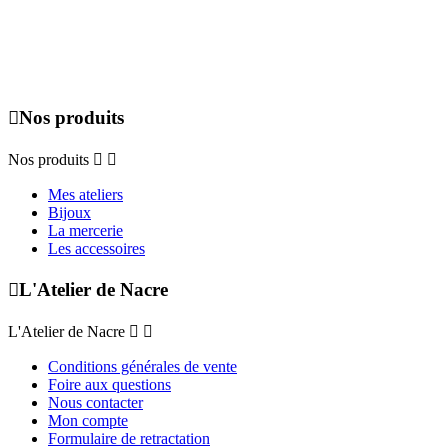
Du lundi au dimanche de 09h00 à 19h00, uniquement sur rendez-
vous.

Nos produits
Nos produits


Mes ateliers
Bijoux
La mercerie
Les accessoires

L'Atelier de Nacre
L'Atelier de Nacre


Conditions générales de vente
Foire aux questions
Nous contacter
Mon compte
Formulaire de retractation