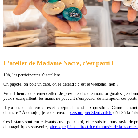
L'atelier de Madame Nacre, c'est parti !
10h, les participantes s’installent…
On papote, on boit un café, on se détend : c’est le weekend, non ?
Vient l’heure de s’émerveiller. Je présente des créations originales, je do
yeux s’écarquillent, les mains ne peuvent s’empêcher de manipuler ces petits 
Il y a pas mal de curieuses et je réponds aussi aux questions. Comment sont f
de nacre ? À ce sujet, je vous renvoie
vers un précédent article
dédié à la fab
Ces instants sont enrichissants aussi pour moi, et je suis toujours ravie de
de magnifiques souvenirs,
alors que j’étais directrice du musée de la nacre e