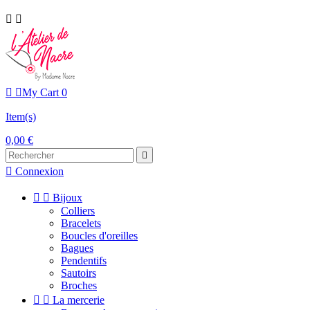




My Cart
0
Item(s)
0,00 €


Connexion


Bijoux
Colliers
Bracelets
Boucles d'oreilles
Bagues
Pendentifs
Sautoirs
Broches


La mercerie