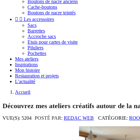
Boutons de nacre anciens
Cache-boutons
Boutons de nacre teintés


Les accessoires
Sacs
Barrettes
Accroche sacs
Etuis pour cartes de visite
Piluliers
Pochettes
Mes ateliers
Inspirations
Mon histoire
Restauration et projets
L'actualité
Accueil
Découvrez mes ateliers créatifs autour de la na
VUE(S): 5204
POSTÉ PAR:
REDAC WEB
CATÉGORIE:
ROO