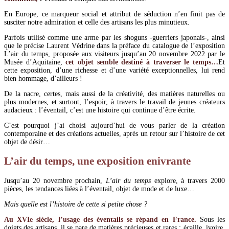
En Europe, ce marqueur social et attribut de séduction n’en finit pas de
susciter notre admiration et celle des artisans les plus minutieux.
Parfois utilisé comme une arme par les shoguns -guerriers japonais-, ainsi
que le précise Laurent Védrine dans la préface du catalogue de l’exposition
L’air du temps, proposée aux visiteurs jusqu’au 20 novembre 2022 par le
Musée d’Aquitaine,
cet objet semble destiné à traverser le temps…
Et
cette exposition, d’une richesse et d’une variété exceptionnelles, lui rend
bien hommage, d’ailleurs !
De la nacre, certes, mais aussi de la créativité, des matières naturelles ou
plus modernes, et surtout, l’espoir, à travers le travail de jeunes créateurs
audacieux : l’éventail, c’est une histoire qui continue d’être écrite.
C’est pourquoi j’ai choisi aujourd’hui de vous parler de la création
contemporaine et des créations actuelles, après un retour sur l’histoire de cet
objet de désir…
L’air du temps, une exposition enivrante
Jusqu’au 20 novembre prochain,
L’air du temps
explore, à travers 2000
pièces, les tendances liées à l’éventail, objet de mode et de luxe…
Mais quelle est l’histoire de cette si petite chose ?
Au XVIe siècle, l’usage des éventails se répand en France.
Sous les
doigts des artisans, il se pare de matières précieuses et rares : écaille, ivoire,