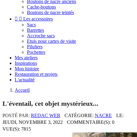
Boutons de nacre anciens
Cache-boutons
Boutons de nacre teintés


Les accessoires
Sacs
Barrettes
Accroche sacs
Etuis pour cartes de visite
Piluliers
Pochettes
Mes ateliers
Inspirations
Mon histoire
Restauration et projets
L'actualité
Accueil
L'éventail, cet objet mystérieux...
POSTÉ PAR:
REDAC WEB
CATÉGORIE:
NACRE
LE:
JEUDI,
NOVEMBRE
3,
2022
COMMENTAIRE(S): 0
VUE(S): 7815