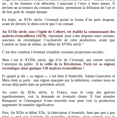
etc., et les femmes s’en délectent, l’associant à l’envi à leurs tenues. Il
devient un accessoire du costume féminin, permettant la diffusion de l’art et
du bon goût de chaque époque.
En Italie, au XVIe siècle, l’éventail prend la forme d’un petit drapeau,
avant de devenir le demi-cercle que l’on connait.
Au XVIIe siècle, sous l’égide de Colbert, est établie la communauté des
maîtres-éventaillistes (1678)
, répondant ainsi à des disputes entre artisans,
soucieux de revendiquer l’exclusivité de cette production, avant que
Londres ne fasse de même, au début du XVIIIe siècle !
C’est dire combien l’éventail cristallise certaines projections sociales…
Mais c’est le XVIIIe siècle, âge d’or de l’éventail, qui retient surtout
l’attention du public.
À la veille de la Révolution, Paris (et sa région)
revendique ainsi quelque 150 maîtres-éventaillistes !
Et quand je dis « sa région », c’est bien d’Andeville, Sainte-Geneviève et
Méru dont je parle : une région marquée par la tabletterie, comme nous en
avions déjà parlé dans un précédent article.
Au cours du XIXe siècle, la France, sous le coup des guerres
napoléoniennes, voit la demande en éventails chuter. Il faut attendre
Bonaparte et l’émergence d’une nouvelle cour pour voir la production
augmenter de manière significative.
Puis, fin XIXe et début XXe, la fabrication d’éventails, bien que peu à peu
mise à mal par l’arrivée de nouvelles matières, mais surtout par la