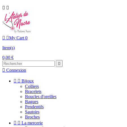




My Cart
0
Item(s)
0,00 €


Connexion


Bijoux
Colliers
Bracelets
Boucles d'oreilles
Bagues
Pendentifs
Sautoirs
Broches


La mercerie