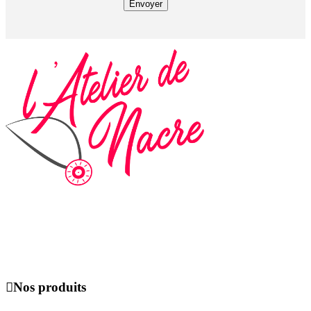
Envoyer
Du lundi au dimanche de 09h00 à 19h00, uniquement sur rendez-
vous.

Nos produits