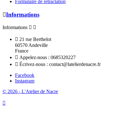
Formulaire de retractation

Informations
Informations



21 rue Berthelot
60570 Andeville
France

Appelez-nous :
0685320227

Écrivez-nous :
contact@latelierdenacre.fr
Facebook
Instagram
© 2026 - L'Atelier de Nacre
