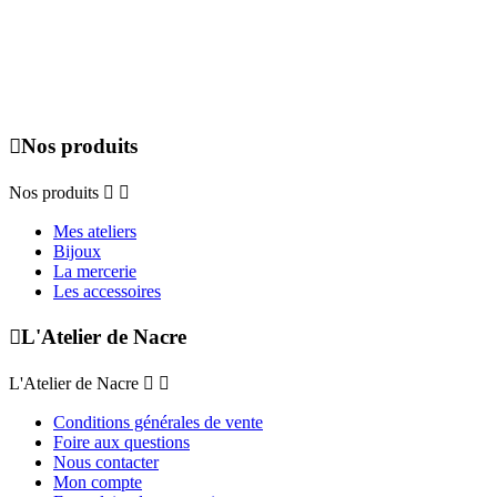
Du lundi au dimanche de 09h00 à 19h00, uniquement sur rendez-
vous.

Nos produits
Nos produits


Mes ateliers
Bijoux
La mercerie
Les accessoires

L'Atelier de Nacre
L'Atelier de Nacre


Conditions générales de vente
Foire aux questions
Nous contacter
Mon compte