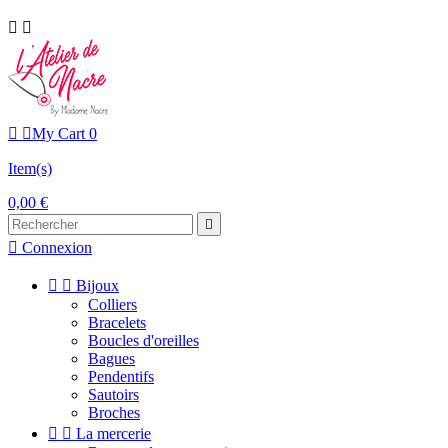




My Cart
0
Item(s)
0,00 €


Connexion


Bijoux
Colliers
Bracelets
Boucles d'oreilles
Bagues
Pendentifs
Sautoirs
Broches


La mercerie