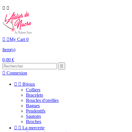




My Cart
0
Item(s)
0,00 €


Connexion


Bijoux
Colliers
Bracelets
Boucles d'oreilles
Bagues
Pendentifs
Sautoirs
Broches


La mercerie