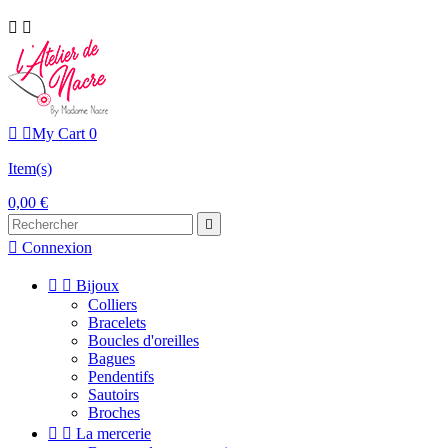




My Cart
0
Item(s)
0,00 €


Connexion


Bijoux
Colliers
Bracelets
Boucles d'oreilles
Bagues
Pendentifs
Sautoirs
Broches


La mercerie