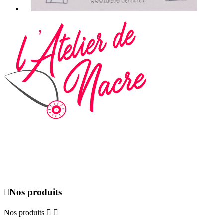
Du lundi au dimanche de 09h00 à 19h00, uniquement sur rendez-
vous.

Nos produits
Nos produits

