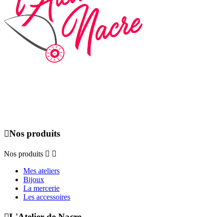
Du lundi au dimanche de 09h00 à 19h00, uniquement sur rendez-
vous.

Nos produits
Nos produits


Mes ateliers
Bijoux
La mercerie
Les accessoires

L'Atelier de Nacre