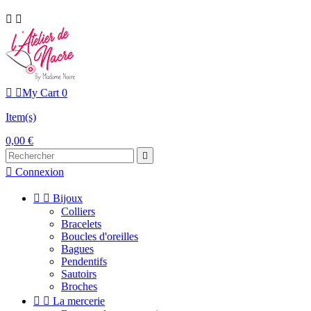




My Cart
0
Item(s)
0,00 €


Connexion


Bijoux
Colliers
Bracelets
Boucles d'oreilles
Bagues
Pendentifs
Sautoirs
Broches


La mercerie